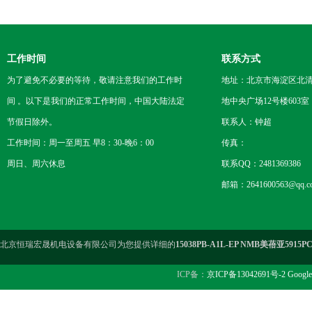
工作时间
联系方式
为了避免不必要的等待，敬请注意我们的工作时
地址：北京市海淀区北
间 。以下是我们的正常工作时间，中国大陆法定
地中央广场12号楼603室
节假日除外。
联系人：钟超
工作时间：周一至周五 早8：30-晚6：00
传真：
周日、周六休息
联系QQ：2481369386
邮箱：2641600563@qq.c
北京恒瑞宏晟机电设备有限公司为您提供详细的
15038PB-A1L-EP NMB美蓓亚5915P
ICP备：
京ICP备13042691号-2
Google