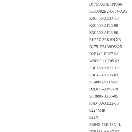
D1751U24B8PP366
PE60382B2-Q00V-AA9
K3G450-AQ24-90
K3G500-AP25-90
K3G560-AP23-90
RH35Z-2EK.6N.XR
D1751P24B9DS325
D2E140-HR27-08
W6D800-GE05-03
R3G560-AH23-10
R3G450-AS06-03
SC400B2-AL5-00
D2D146-AP47-79
S6D990-BX05-05
R4D400-AD22-06
6224NHR
622N
FB045-4EK.4F.V4L
D2E133-AM47-65