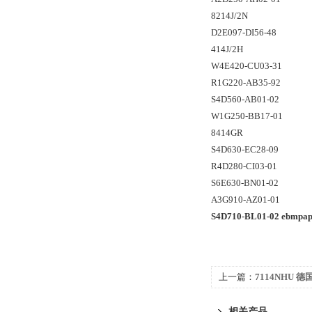
8214J/2N
D2E097-DI56-48
414J/2H
W4E420-CU03-31
R1G220-AB35-92
S4D560-AB01-02
W1G250-BB17-01
8414GR
S4D630-EC28-09
R4D280-CI03-01
S6E630-BN01-02
A3G910-AZ01-01
S4D710-BL01-02 ebm
上一篇：
7114NHU 德
风机
相关产品