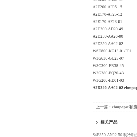
A2E200-AF05-15
A2E170-AF25-12
A2E170-AF23-01
A2D300-AD20-49
A2D250-AA26-80
A2D250-AA02-02
W6D800-KG13-01/F01
W3G630-GU23-07
W3G300-ER38-45
W3G280-EQ20-43
W3G200-HD01-03
A2D240-AA02-02 ebm
上一篇：
ebmpapst 
4606ZH
相关产品
S4E350-AN02-50 制冷轴