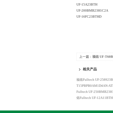
UF-15A23BTH
UF-200BMB23H1C2A
UF-16FC23BTHD
上一篇：
福佑 UF-T60
爆风机
相关产品
福佑Fulltech UF-2589
T15PBPB0AM1D4AN-A
Fulltech UF-250BMB2
佑Fulltech UF-12A11