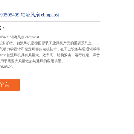
293505409 轴流风扇 ebmpapst
述：
505409 轴流风扇 ebmpapst
st（依必安派特）轴流风机是德国原装工业风机产品的重要系列之一，
气动力学设计和稳定可靠的电机技术，在工业设备与暖通领域得
papst 轴流风机具有风量大、效率高、结构紧凑、运行稳定、噪音
适用于需要大风量散热与通风的应用场景。
-05-28
留言