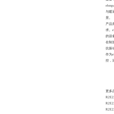
eb
与暖
景。
产品
求。
的设
在制
抗振
作为
控，
更多
R2E2
R2E2
R2E2