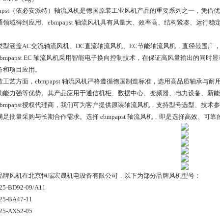
mpapst（依必安派特）轴流风机是德国原装工业风机产品的重要系列之一，凭
通领域得到应用。ebmpapst 轴流风机具有风量大、效率高、结构紧凑、运行
类型涵盖AC交流轴流风机、DC直流轴流风机、EC节能轴流风机，直径范围广
ebmpapst EC 轴流风机采用智能电子换向控制技术，在保证高风量输出的
备和项目应用。
造工艺方面，ebmpapst 轴流风机严格遵循德国制造标准，选用高品质轴承与
动能力强等优势。其产品应用于通信机柜、数据中心、变频器、电力设备、新能
ebmpapst授权代理商，我们可为客户提供原装轴流风机，支持型号选型、技
满足批量采购与长期合作需求。选择 ebmpapst 轴流风机，即是选择高效、可
品牌风机在北京恒瑞宏晟机电设备有限公司，以下为部分品牌风机型号：
25-BD92-09/A11
25-BA47-11
25-AX52-05