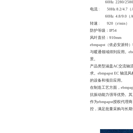
60Hz 2280/258
电流 : 50Hz 8.2/4.7
60Hz 4.8/9.0（
转速 : 920（r/min）
防护等级：IP54
风叶直径：910mm
ebmpapst（依必
与暖通领域得到应用。eb
景。
产品类型涵盖AC交流轴
求。ebmpapst E
的设备和项目应用。
在制造工艺方面，ebmp
抗振动能力强等优势。其
作为ebmpapst授
控，满足批量采购与长期合