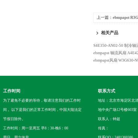
上一篇：
ebmpapst R
速风扇
相关产品
S4E350-AN02-50 制冷轴
ebmpapst 轴流风扇
A4E4
ebmpapst风扇 W3G630-NU
工作时间
联系方式
为了避免不必要的等待，敬请注意我们的工作时
地址：北京市海淀区北
间 。以下是我们的正常工作时间，中国大陆法定
地中央广场12号楼603室
节假日除外。
联系人：钟超
工作时间：周一至周五 早8：30-晚6：00
传真：
周日、周六休息
联系QQ：2481369386