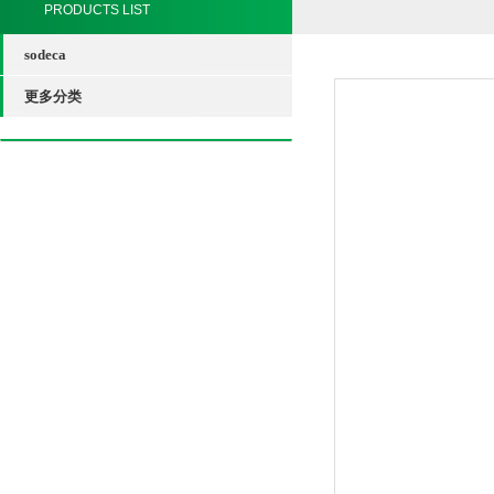
PRODUCTS LIST
sodeca
更多分类