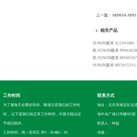
上一篇：
A6D910-AP
ebmpapst
相关产品
SUNON建准 A2259-HBL
机
SUNON建准 PF60382
机
SUNON建准 MF40101
SUNON建准 MF50152V1
工作时间
联系方式
为了避免不必要的等待，敬请注意我们的工作时
地址：北京市海淀区北
间 。以下是我们的正常工作时间，中国大陆法定
地中央广场12号楼603室
节假日除外。
联系人：钟超
工作时间：周一至周五 早8：30-晚6：00
传真：