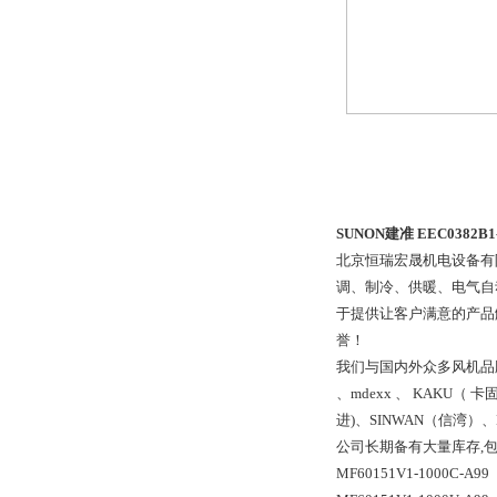
SUNON建准 EEC0382B1
北京恒瑞宏晟机电设备有
调、制冷、供暖、电气自
于提供让客户满意的产品
誉！
我们与国内外众多风机品牌和市
、mdexx 、 KAKU（ 卡
进)、SINWAN（信湾）、
公司长期备有大量库存,
MF60151V1-1000C-A99