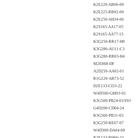
K2E220-AB06-09
K2E225-RB92-09
K2E250-AH34-06
K2S165-AA17-05
K2S165-AA77-15
K3G250-RR17-H9
K3G280-AU11-C3
K3G280-RR03-H4
M2E068-DF
A2D250-AA02-01
R1G220-AB73-52
D2E133-CI33-22
W4D500-GM03-01
K3G500-PB24-03/F01
G4D200-CD04-24
R3G560-PB31-03
K3G250-RE07-07
W4D300-DA04-09
R2E133-BH66-24