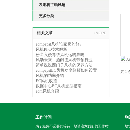
发那科主轴风扇
更多分类
相关文章
+MORE
ebmpapst风机谁家卖的好?
风机PFC技术解析
粉尘入侵导致风机运转异响
风动未来，施耐德风机带领行业
简单说说西门子风机的保养方法
ebmpapstEC风机功率降额如何设置
共 1
风机的功率介绍
EC风机改造
数据中心EC风机选型指南
ebm风机介绍
工作时间
联
为了避免不必要的等待，敬请注意我们的工作时
地