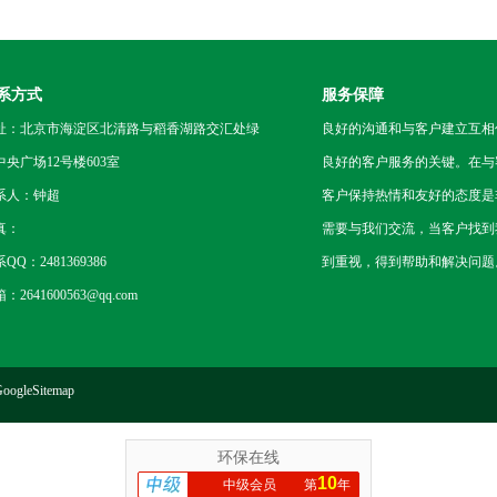
系方式
服务保障
址：北京市海淀区北清路与稻香湖路交汇处绿
良好的沟通和与客户建立互相
中央广场12号楼603室
良好的客户服务的关键。在与
系人：钟超
客户保持热情和友好的态度是
真：
需要与我们交流，当客户找到
QQ：2481369386
到重视，得到帮助和解决问题
：2641600563@qq.com
oogleSitemap
环保在线
10
中级会员
第
年