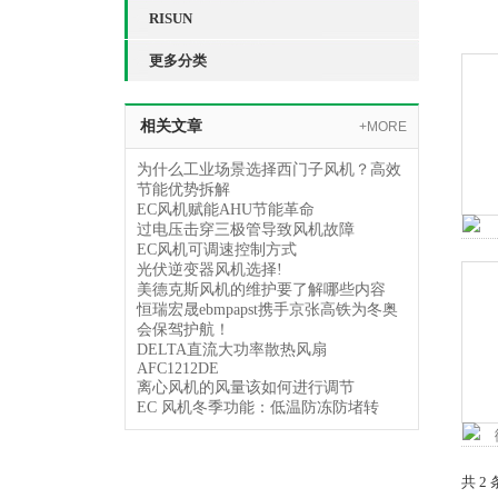
RISUN
更多分类
相关文章
+MORE
为什么工业场景选择西门子风机？高效
节能优势拆解
EC风机赋能AHU节能革命
过电压击穿三极管导致风机故障
EC风机可调速控制方式
光伏逆变器风机选择!
美德克斯风机的维护要了解哪些内容
恒瑞宏晟ebmpapst携手京张高铁为冬奥
会保驾护航！
DELTA直流大功率散热风扇
AFC1212DE
离心风机的风量该如何进行调节
EC 风机冬季功能：低温防冻防堵转
共 2