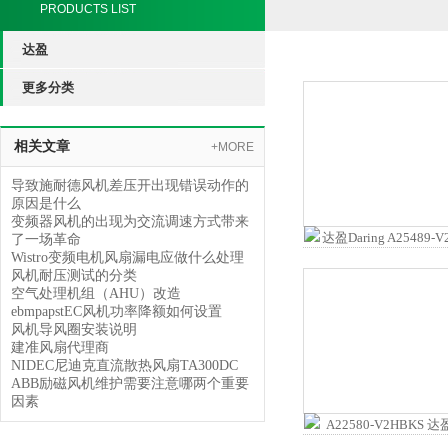
PRODUCTS LIST
达盈
更多分类
相关文章
+MORE
导致施耐德风机差压开出现错误动作的
原因是什么
变频器风机的出现为交流调速方式带来
了一场革命
Wistro变频电机风扇漏电应做什么处理
风机耐压测试的分类
空气处理机组（AHU）改造
ebmpapstEC风机功率降额如何设置
风机导风圈安装说明
建准风扇代理商
NIDEC尼迪克直流散热风扇TA300DC
ABB励磁风机维护需要注意哪两个重要
因素