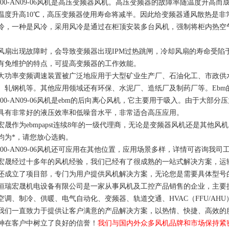
D400-AN09-06风机是高压变频器风机。高压变频器的故障率随温度升
温度升高
10℃，高压变频器使用寿命将减半。
因此给变频器通风散热是非
冷，一种是风冷，采用风冷是通过在柜顶安装多台风机，强制将柜内热空
风扇出现故障时，会导致变频器出现I
PM
过热跳闸，冷却风扇的寿命受陷于
有免维护的特点，可提高变频器的工作效能。
大功率变频调速装置被广泛地应用于大型矿业生产厂、石油化工、市政供
、轧钢机等。其他应用领域还有环保、水泥厂、造纸厂及制药厂等。
Ebm
D400-AN09-06风机是ebm的后向离心风机，它主要用于吸入。由于
具有非常好的液压效率和低噪音水平，非常适合高压应用。
晟作为ebmpapst连续
8
年的一级代理商，无论是
变频器风机还是其他风机
均为*，请您放心选购。
D400-AN09-06风机还可应用在其他位置，应用场景多样，详情可咨询我司
宏晟经过十多年的风机经验，我们已经有了很成熟的一站式解决方案，运
还成立了项目部，专门为用户提供风机解决方案，无论您是需要具体型号
恒瑞宏晟机电设备有限公司是一家从事风机及工控产品销售的企业，主要
空调、制冷、供暖、电气自动化、变频器、轨道交通、HVAC（FFU/A
我们一直致力于提供让客户满意的产品解决方案，以热情、快捷、高效的
神在客户中树立了良好的信誉！
我们与国内外众多风机品牌和市场保持紧