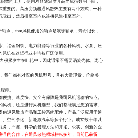
高而成指数的上升，使用寿命随温度升高而成指数的下降，
常重要的。高压变频器通风散热主要有两种方式，一种
气吸出，然后排至室内或连接风道排至室外。
轴承，ebm风机使用的轴承是滚珠轴承，寿命很长，
水、冶金钢铁、电力能源等行业的各种风机、水泵、压
的风机在这些行业中均被广泛使用。
大部分压力积累发生在叶轮中，因此通常不需要涡旋壳体。离心
，我们都有对应的风机型号，且有大量现货，价格美
工程师。
输便捷、速度快、安全有保障是我司风机运输的特点。
的风机，还是进行风机选型，我们都能满足您的需求。
提供通风散热产品和工控系统配件，产品广泛应用于通
HU）、空气净化、新能源汽车等多个行业。成立数十年以
服务，严谨、科学的管理方法和开拓、求实、创新的企
密且的合作，在通风散热领域耕耘多年，目前已获得