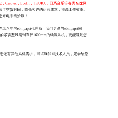
begg，Cesotec，Ecofit， IKURA，日系台系等各类名优风
短了交货时间，降低客户的运营成本，提高工作效率。
您
来电来函洽谈！
连续
八
年的ebmpapst代理商，我们更是与ebmpapst同
m的紧凑型风扇到直径1600mm的轴流风机，更能满足您
货风机，如您还有其他风机需求，可咨询我司技术人员，定会给您