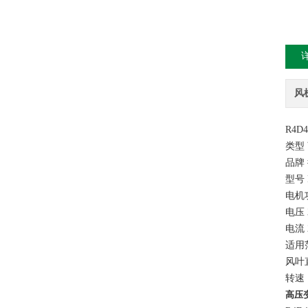
风
R4D4
类型
品牌 
型号 R
电机功
电压 
电流 
适用
风叶直
转速 
高压变