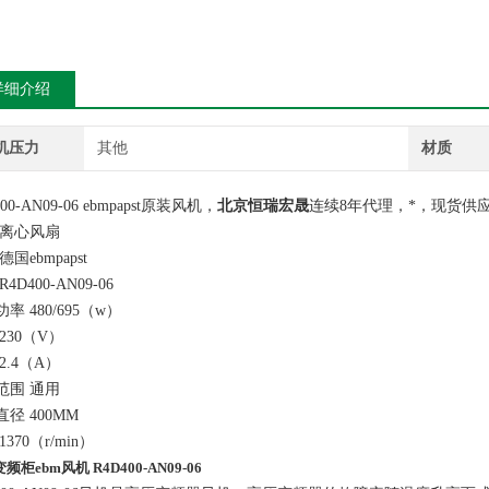
详细介绍
机压力
其他
材质
00-AN09-06
ebmpapst
原装
风机，
北京
恒瑞宏晟
连续
8
年代理，*，现货供
离心
风扇
德国ebmpapst
4D400-AN09-06
率 480/695（w）
230（V）
2.4（A）
范围 通用
径 400MM
1370（r/min）
频柜ebm风机 R4D400-AN09-06