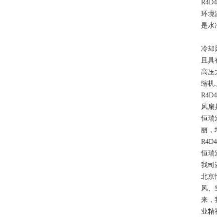
R4
环境
是水
冷却
且具
高压
缩机
R4
风扇
恒瑞宏
丽，
R4
恒瑞
我司
北京
风、
来，
业精