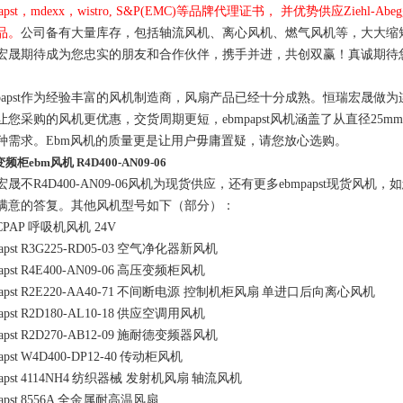
papst，mdexx，wistro, S&P(EMC)等品牌代理证书， 并优势供应Ziehl-A
品。
公司备有大量库存，包括轴流风机、离心风机、燃气风机等，大大缩
宏晟期待成为您忠实的朋友和合作伙伴，携手并进，共创双赢！
真诚期待
mpapst作为经验丰富的风机制造商，风扇产品已经十分成熟。恒瑞宏晟做为
让您采购的风机更优惠，交货周期更短，ebmpapst风机涵盖了从直径25m
种需求。
E
bm风机的质量更是让用户毋庸置疑，请您放心选购。
频柜ebm风机 R4D400-AN09-06
宏晟不R4D400-AN09-06风机为现货供应，还有更多ebmpapst现
满意的答复。其他风机型号如下（部分）：
CPAP
呼吸机风机 24V
apst
R3G225-RD05-03
空气净化器新风机
apst
R4E400-AN09-06
高压变频柜风机
apst
R2E220-AA40-71
不间断电源 控制机柜风扇
单进口后向离心风机
apst
R2D180-AL10-18
供应空调用风机
apst
R2D270-AB12-09
施耐德变频器风机
apst
W4D400-DP12-40
传动柜风机
apst
4114NH4
纺织器械 发射机风扇
轴流风机
apst
8556A
全金属耐高温风扇