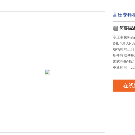
高压变频柜e
简要描
高压变频柜ebm风
R4D400-
成指数的上升
压变频器使用寿
带式呼吸辅助器/
更新时间：2024
在线