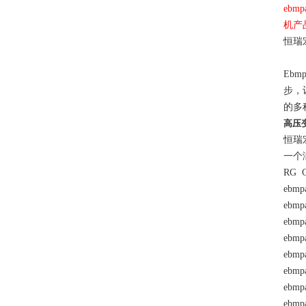
ebm
机产
恒瑞
E
b
步，
的多
高压变
恒瑞
一个
RG 
ebmp
ebmp
ebmp
ebmp
ebmp
ebmp
ebmp
ebmp