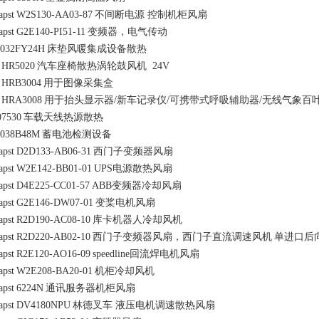
apst
W2S130-AA03-87
不间断电源 控制机柜风扇
apst
G2E140-PI51-11
变频器，电气传动
032FY24H
床垫风暖集成设备散热
HR5020
汽车座椅散热涡轮鼓风机 24V
HRB3004
用于图像采集盒
HRA3008
用于抬头显示器/新车记录仪/可携带式呼吸辅助器/无线气象百
7530
车载天线热源散热
038B48M
蓄电池检测设备
apst
D2D133-AB06-31
西门子变频器风扇
apst
W2E142-BB01-01
UPS电源散热风扇
apst
D4E225-CC01-57
ABB变频器冷却风扇
apst
G2E146-DW07-01
变桨电机风扇
apst
R2D190-AC08-10
库卡机器人冷却风机
apst
R2D220-AB02-10
西门子变频器风扇，西门子直流调速风机
单进口后
apst
R2E120-AO16-09
speedline回流焊电机风扇
apst
W2E208-BA20-01
机柜冷却风机
apst
6224N
通讯服务器机柜风扇
apst
DV4180NPU
林德叉车 液压电机调速散热风扇