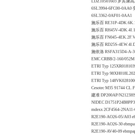
LDZ10501603
罗宾康高
6SL3994-6FC00-0AA0
6SL3362-0AF01-0AA1
施乐百
RE31P-4DK.6K.
施乐百
RH45V-4DK.4I.
施乐百
FN045-4EK.2F.
施乐百
RD25S-4EW.4l.
施依洛
RSFA315D4-A-
EMC
CRBB/2-160/052M
ETRI
Typ 125XR018103
ETRI
Typ 98XH018L20
ETRI
Typ 148VK028100
Cesotec
M35 91744 CL.F
建准
DP200AP/N2123H
NIDEC
D1751P24B8PP3
mdexx
2CF4564-2NA11
R2E190-AO26-05/A03
e
R2E190-AO26-30
ebmpa
R2E190-AV40-09
ebmpap