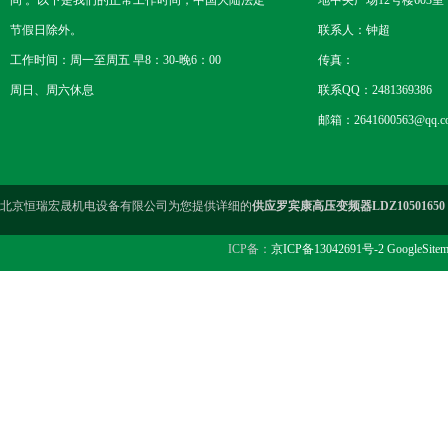
间 。以下是我们的正常工作时间，中国大陆法定
地中央广场12号楼603室
节假日除外。
联系人：钟超
工作时间：周一至周五 早8：30-晚6：00
传真：
周日、周六休息
联系QQ：2481369386
邮箱：2641600563@qq.c
北京恒瑞宏晟机电设备有限公司为您提供详细的
供应罗宾康高压变频器LDZ1050165
ICP备：
京ICP备13042691号-2
GoogleSite