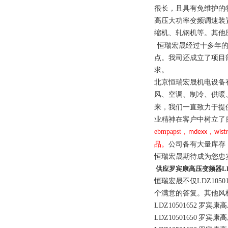
很长，且具有免维护的
高压大功率变频调速装
缩机、轧钢机等。其他
恒瑞宏晟经过十多年
点。我司还成立了项目
求。
北京恒瑞宏晟机电设备
风、空调、制冷、供暖
来，我们一直致力于提
业精神在客户中树立了
ebmpapst，
，
mdexx
wist
品。
公司备有大量库存
恒瑞宏晟期待成为您忠
供应罗宾康高压变频器LDZ
恒瑞宏晟不仅LDZ10501
个满意的答复。其他风
LDZ10501652
罗宾康高
LDZ10501650
罗宾康高