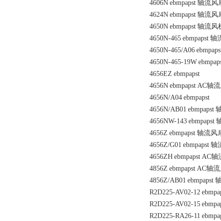
4606N
ebmpapst
轴流风
4624N
ebmpapst
轴流风
4650N
ebmpapst
轴流风
4650N-465
ebmpapst
轴
4650N-465/A06
ebmpaps
4650N-465-19W
ebmpap
4656EZ
ebmpapst
4656N
ebmpapst
AC轴
4656N/A04
ebmpapst
4656N/AB01
ebmpapst
4656NW-143
ebmpapst
4656Z
ebmpapst
轴流风
4656Z/G01
ebmpapst
轴
4656ZH
ebmpapst
AC轴
4856Z
ebmpapst
AC轴
4856Z/AB01
ebmpapst
R2D225-AV02-12
ebmpa
R2D225-AV02-15
ebmpa
R2D225-RA26-11
ebmpa