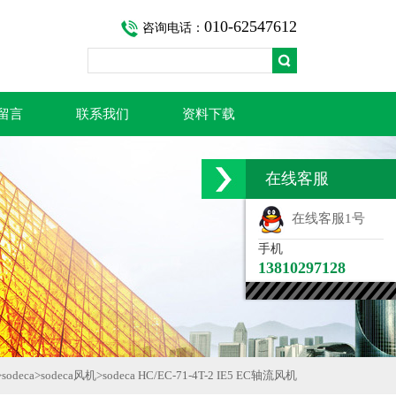
010-62547612
咨询电话：
留言
联系我们
资料下载
在线客服
在线客服1号
手机
13810297128
>
sodeca
>
sodeca风机
>
sodeca HC/EC-71-4T-2 IE5 EC轴流风机