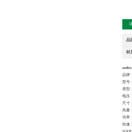
品
材
sode
品牌：
型号： 
类型
电压：
尺寸：
风量： 
功率：
转速： 
SO