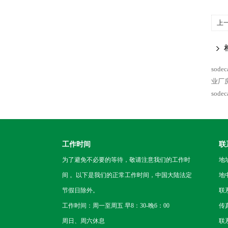
上
机
sode
业厂
sode
工作时间
联
为了避免不必要的等待，敬请注意我们的工作时
地
间 。以下是我们的正常工作时间，中国大陆法定
地
节假日除外。
联
工作时间：周一至周五 早8：30-晚6：00
传
周日、周六休息
联系