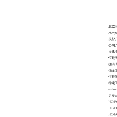
北京
ebm
头部
公司
提供
恒瑞
拥有
强企
恒瑞
稳定
sode
更多
HC/EC
HC/EC
HC/EC