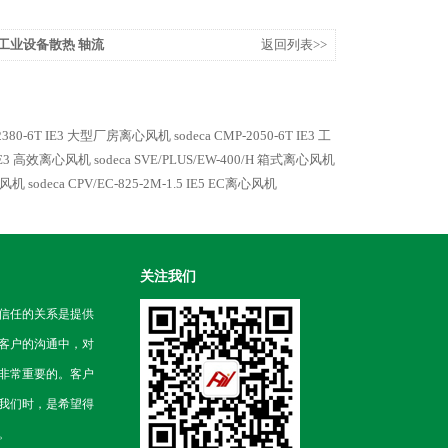
T/H 工业设备散热 轴流
返回列表>>
R-2380-6T IE3 大型厂房离心风机
sodeca CMP-2050-6T IE3 工
-4 IE3 高效离心风机
sodeca SVE/PLUS/EW-400/H 箱式离心风机
离心风机
sodeca CPV/EC-825-2M-1.5 IE5 EC离心风机
关注我们
信任的关系是提供
客户的沟通中，对
非常重要的。客户
我们时，是希望得
。