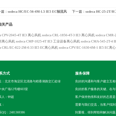
一篇：
sodeca HC/EC-56-4M-1.5 IE5 EC轴流风
下一篇：
sodeca HC-25-2
风机
相关产品
ca CPV-2045-4T IE3 离心风机
sodeca CRL-1856-4T-3 IE3 离心风机
sodeca CM
房离心风机
sodeca CMP-1025-4T IE3 工业设备离心风机
sodeca CMA-545-2T
ca CRL/EC-822-2M-0.33 IE5 EC离心风机
sodeca CPV/EC-1630-6M-1 IE5 EC
系方式
服务保障
址：北京市海淀区北清路与稻香湖路交汇处绿
良好的沟通和与客户建立互相
中央广场12号楼603室
良好的客户服务的关键。在与
系人：钟超
客户保持热情和友好的态度是
真：
需要与我们交流，当客户找到
QQ：2481369386
到重视，得到帮助和解决问题