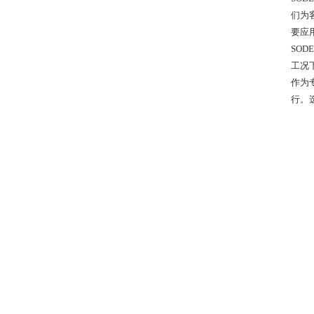
们为
要应
SO
工况
作为
行。