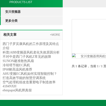
PRODUCTS LIST
安川变频器
更多分类
相关文章
+MORE
西门子罗宾康风机的工作原理及其特点
介绍
科普|ABB变频器风机老化失效原因分析
不对中是西门子风机Z常见的故障
SUNON建准散热风扇
冷却塔节能EC风机
共 1 条记录，当前 1 /
IP68耐高温风机推荐
AHU变频EC风机如何实现智能控制？
打造高效节能的智慧空调系统
空气处理机组改造重塑电子制造效率
4184NXH
ebmpapst风机辨真假