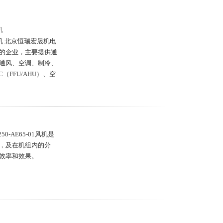
机
发电风机 北京恒瑞宏晟机电
的企业，主要提供通
通风、空调、制冷、
FFU/AHU）、空
250-AE65-01风机是
，及在机组内的分
效率和效果。