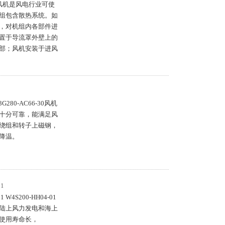
4NU风机是风电行业可使
组包含散热系统。如
，对机组内各部件进
置于导流罩外壁上的
部；风机安装于进风
G280-AC66-30风机
质量十分可靠，能满足风
绕组和转子上磁钢，
降温。
1
W4S200-HH04-01
陆上风力发电和海上
使用寿命长，