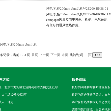
风电/机柜200mm ebm风机W2E200-HK38-01
风电/机柜200mm ebm风机W2E200-HK38-01 W2
ebmpapst风扇应用于风电、机柜、电气传
有良好的通风散热作用。
4 条记录，当前 1 / 3 页 首页 上一页
下一页
末页
跳转到第
页
系方式
服务保障
址：北京市海淀区北清路与稻香湖路交汇处绿
良好的沟通和与客户建立互相
中央广场12号楼603室
良好的客户服务的关键。在与
系人：钟超
客户保持热情和友好的态度是
真：
需要与我们交流，当客户找到