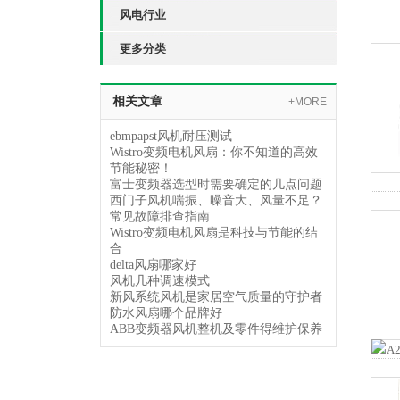
风电行业
更多分类
相关文章
+MORE
ebmpapst风机耐压测试
Wistro变频电机风扇：你不知道的高效
节能秘密！
富士变频器选型时需要确定的几点问题
西门子风机喘振、噪音大、风量不足？
常见故障排查指南
Wistro变频电机风扇是科技与节能的结
合
delta风扇哪家好
风机几种调速模式
新风系统风机是家居空气质量的守护者
防水风扇哪个品牌好
ABB变频器风机整机及零件得维护保养