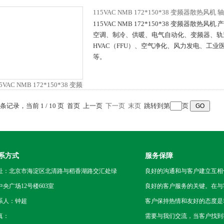
115VAC NMB 172*150*38 变频器散热风机
115VAC NMB 172*150*38 变频器散热
空调、制冷、供暖、电气自动化、变频器、轨
HVAC（FFU）、空气净化、风力发电、工业
等。
9 条记录，当前 1 / 10 页 首页 上一页
下一页
末页
跳转到第
页
系方式
服务保障
址：北京市海淀区北清路与稻香湖路交汇处绿
良好的沟通和与客户建立互相
中央广场12号楼603室
良好的客户服务的关键。在与
系人：钟超
客户保持热情和友好的态度是
真：
需要与我们交流，当客户找到