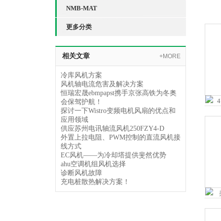
NMB-MAT
更多分类
相关文章
+MORE
冷库风机方案
风机轴电流危害及解决方案
恒瑞宏晟ebmpapst携手京张高铁为冬奥
会保驾护航！
探讨一下Wistro变频电机风扇的优点和
应用领域
供应苏州电讯轴流风机250FZY4-D
外置上拉电阻、PWM控制的直流风机接
线方式
EC风机——为冷却塔提供斐然优势
ahu空调机组风机选择
诊断风机故障
充电桩散热解决方案！