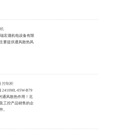
风机
 北京恒瑞宏晟机电设备有限
主要提供通风散热风
风扇 控制柜
2410ML-05W-B79
好的通风散热作用！北
及工控产品销售的企
件。