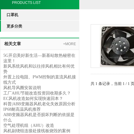
PRODUCTS LIST
口罩机
更多分类
相关文章
+MORE
5G开启美好新生活—新基站散热秘密在
这里！
新风系统风机和以往排风机相比有何优
势
外置上拉电阻、PWM控制的直流风机接
线方式
共 1 条记录，当前 1 /
风机导风圈安装说明
工厂AHU节能改造投资回收期多久？
EC风机改造如何实现快速回本？
科普|ABB变频器风机老化失效原因分析
IP68耐高温风机推荐
ABB变频器风机是否损坏判断的依据是
什么
空气处理机组（AHU）改造
风机副绕组连接处接线板烧毁的案例