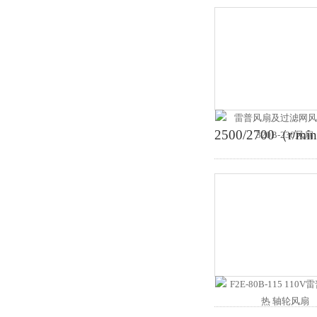
2500/2700（r/mi