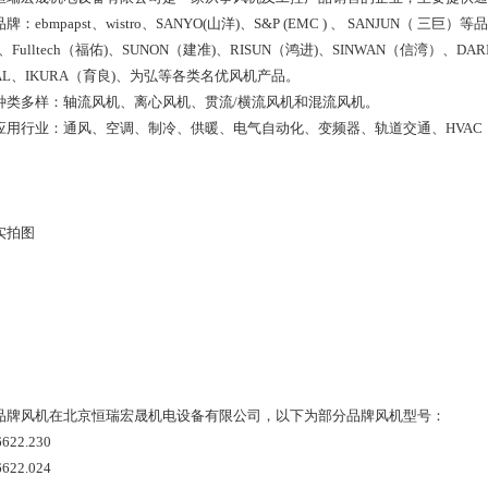
牌：ebmpapst、wistro、SANYO(山洋)、S&P (EMC ) 、 SANJUN（ 三巨）
fit、Fulltech（福佑)、SUNON（建准)、RISUN（鸿进)、SINWAN（信湾）、D
AL、IKURA（育良)、为弘等各类名优风机产品。
种类多样：轴流风机、离心风机、贯流/横流风机和混流风机。
应用行业：通风、空调、制冷、供暖、电气自动化、变频器、轨道交通、HVAC（
实拍图
品牌风机在北京恒瑞宏晟机电设备有限公司，以下为部分品牌风机型号：
6622.230
6622.024