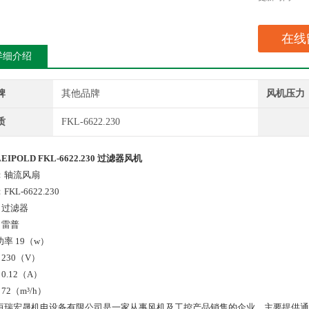
在线
详细介绍
牌
其他品牌
风机压力
质
FKL-6622.230
EIPOLD FKL-6622.230 过滤器风机
：轴流风扇
KL-6622.230
 过滤器
 雷普
率 19（w）
230（V）
0.12（A）
72（m³/h）
恒瑞宏晟机电设备有限公司是一家从事风机及工控产品销售的企业，主要提供通