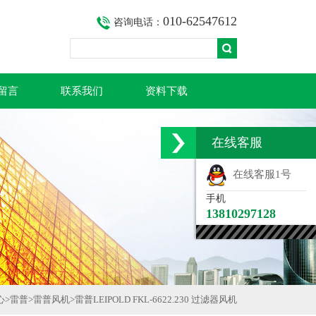
010-62547612
咨询电话：
留言
联系我们
资料下载
在线客服
在线客服1号
手机
13810297128
心
>
雷普
>
雷普风机
>
雷普LEIPOLD FKL-6622.230 过滤器风机