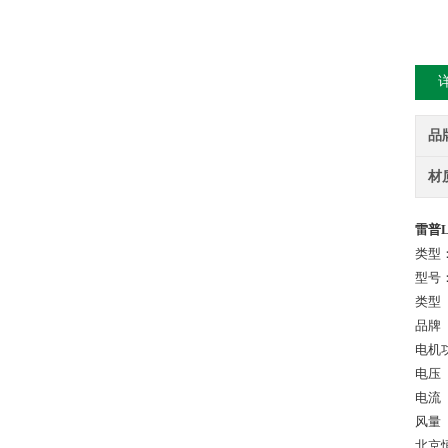
品
材
雷普L
类型
型号：F
类型
品牌
电机功
电压 
电流 
风量 
北京