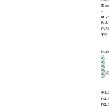
主营品
eco
ROY
风机
产品
车等
风机
更多
FKL-
FKL-