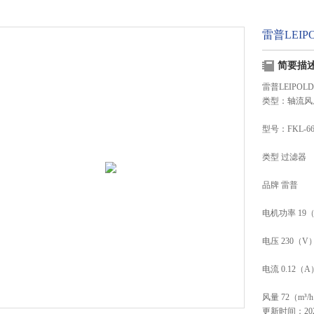
雷普LEIPO
简要描
雷普LEIPOLD
类型：轴流风
型号：FKL-662
类型 过滤器
品牌 雷普
电机功率 19
电压 230（V
电流 0.12（A
风量 72（m³/
更新时间：2024