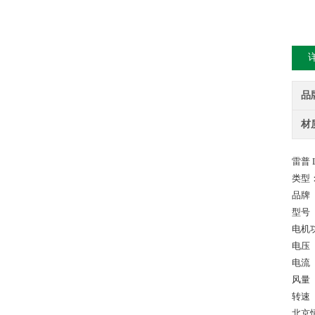
品
材
雷普 L
类型
品牌
型号 F
电机功
电压 
电流 0
风量 
转速 3
北京