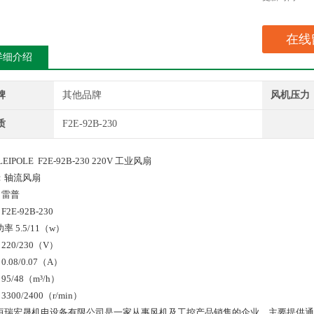
在线
详细介绍
牌
其他品牌
风机压力
质
F2E-92B-230
EIPOLE F2E-92B-230 220V 工业风扇
：轴流风扇
 雷普
2E-92B-230
率 5.5/11（w）
220/230（V）
.08/0.07（A）
95/48（m³/h）
300/2400（r/min）
恒瑞宏晟机电设备有限公司是一家从事风机及工控产品销售的企业，主要提供通