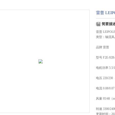
雷普 LEIP
简要描
雷普 LEIPOLE
类型：轴流风
品牌 雷普
型号 F2E-92B-
电机功率 5.5/
电压 220/23
电流 0.08/0.
风量 95/48（m
转速 3300/240
更新时间：2024