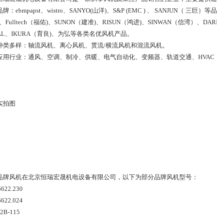
牌：ebmpapst、wistro、SANYO(山洋)、S&P (EMC ) 、 SANJUN（ 三巨）
fit、Fulltech（福佑)、SUNON（建准)、RISUN（鸿进)、SINWAN（信湾）、D
AL、IKURA（育良)、为弘等各类名优风机产品。
种类多样：轴流风机、离心风机、贯流/横流风机和混流风机。
应用行业：通风、空调、制冷、供暖、电气自动化、变频器、轨道交通、HVAC（
实拍图
品牌风机在北京恒瑞宏晟机电设备有限公司，以下为部分品牌风机型号：
6622.230
6622.024
92B-115