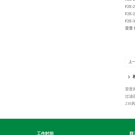
F2E-
F2E-
F2E-
雷普 L
上
机
雷普风
过滤器
230
工作时间
联