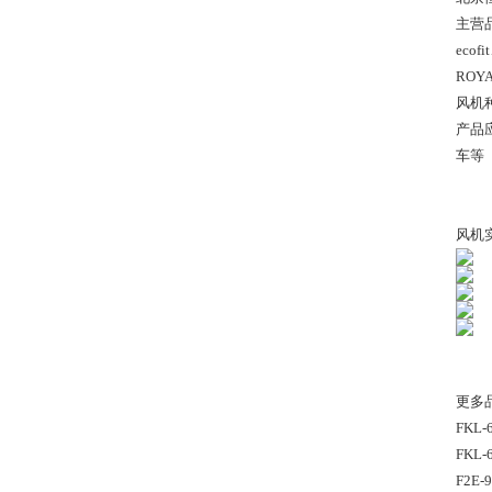
主营品
eco
ROY
风机
产品
车等
风机
更多
FKL-
FKL-
F2E-