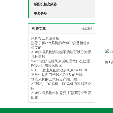
威图机柜变频器
更多分类
相关文章
+MORE
风机罢工原因分析
熟悉了解ebm风机的启动知识是相对有
必要的
ABB励磁风机滴油嘴不滴油可以分为哪
几种情形
Wistro变频电机风扇漏电应做什么处理
共 1
EC风机485通讯调试
NIDEC尼迪克直流散热风扇TA300DC
不对中是西门子风机Z常见的故障
轴流风机的五大特点详细介绍
AC风机、DC风机、EC风机的区别及介
绍
ABB励磁风机维护需要注意哪两个重要
因素