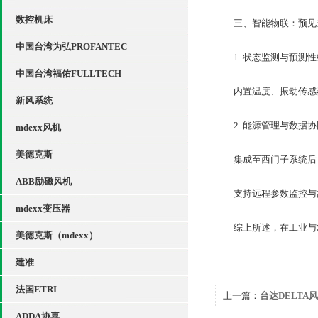
数控机床
三、智能物联：预见
中国台湾为弘PROFANTEC
1. 状态监测与预测性
中国台湾福佑FULLTECH
内置温度、振动传感器
新风系统
2. 能源管理与数据协
mdexx风机
美德克斯
集成至西门子系统后，
ABB励磁风机
支持远程参数监控与故
mdexx变压器
综上所述，在工业与双
美德克斯（mdexx）
建准
法国ETRI
上一篇：
台达DELTA
ADDA协喜