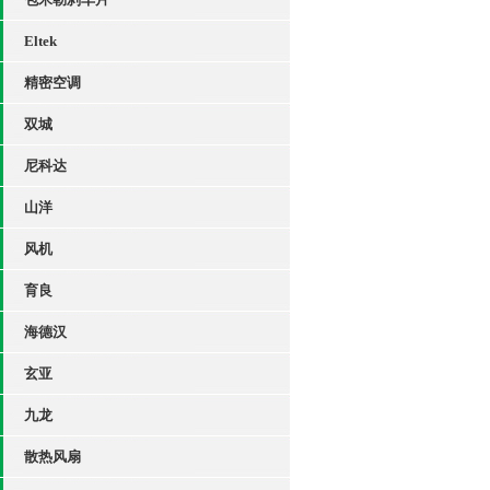
Eltek
精密空调
双城
尼科达
山洋
风机
育良
海德汉
玄亚
九龙
散热风扇