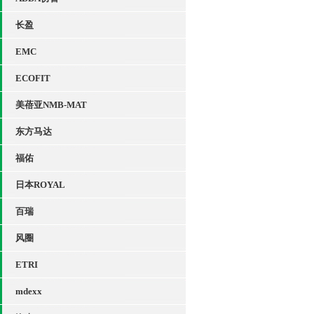
长盈
EMC
ECOFIT
美蓓亚NMB-MAT
东方马达
福佑
日本ROYAL
百瑞
风圈
ETRI
mdexx