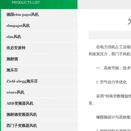
PRODUCTS LIST
德国ebm-papst风机
ebmpapst风机
ebm风机
在电力消耗占工业领域
依必安派特
和政策压力，西门子风机
施耐德
一、高效节能：技术
施乐百
Ziehl-abegg施乐百
1. 空气动力学优化
wistro风机
采用“特殊对数螺旋线
音。
ABB变频器风机
施耐德变频器风机
橄榄轴设计与高效集流器
西门子变频器风机