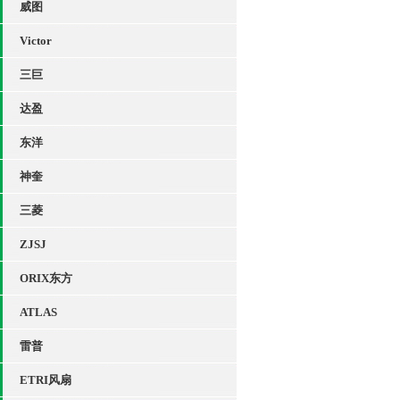
威图
Victor
三巨
达盈
东洋
神奎
三菱
ZJSJ
ORIX东方
ATLAS
雷普
ETRI风扇