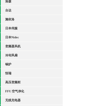
洛森
台达
施依洛
日本伺服
日本Nidec
变频器风机
冷却风扇
锅炉
恒瑞
高压变频柜
FFU 空气净化
无线充电器