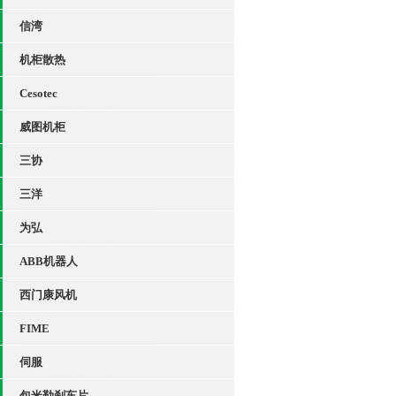
信湾
机柜散热
Cesotec
威图机柜
三协
三洋
为弘
ABB机器人
西门康风机
FIME
伺服
包米勒刹车片