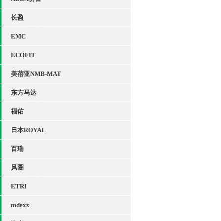
长盈
EMC
ECOFIT
美蓓亚NMB-MAT
东方马达
福佑
日本ROYAL
百瑞
风圈
ETRI
mdexx