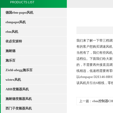
PRODUCTS LIST
德国ebm-papst风机
ebmpapst风机
ebm风机
我们来了解一下带三档调
依必安派特
有的客户想购买调速风机
施耐德
当然有了，我们有些风机
适档位。下面我们给大家
施乐百
的，不需要再外接直流调
Ziehl-abegg施乐百
线相连，低速档需要将零
以ebmpapst D2E1
wistro风机
该风机共引出6根线，零
ABB变频器风机
施耐德变频器风机
上一篇：
ebm控制器C
西门子变频器风机