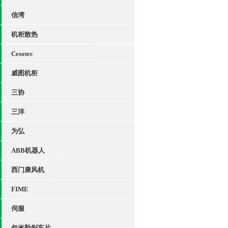
信湾
机柜散热
Cesotec
威图机柜
三协
三洋
为弘
ABB机器人
西门康风机
FIME
伺服
包米勒刹车片