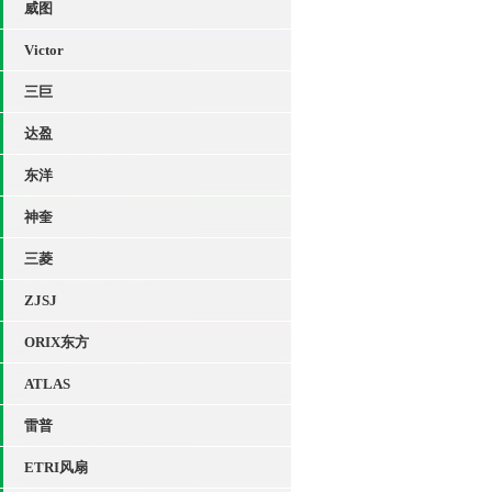
威图
Victor
三巨
达盈
东洋
神奎
三菱
ZJSJ
ORIX东方
ATLAS
雷普
ETRI风扇