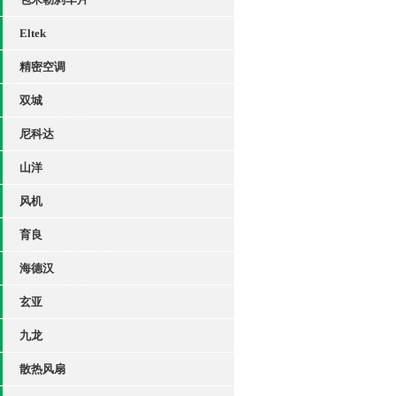
Eltek
精密空调
双城
尼科达
山洋
风机
育良
海德汉
玄亚
九龙
散热风扇