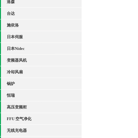
洛森
台达
施依洛
日本伺服
日本Nidec
变频器风机
冷却风扇
锅炉
恒瑞
高压变频柜
FFU 空气净化
无线充电器