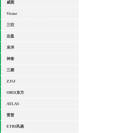
威图
Victor
三巨
达盈
东洋
神奎
三菱
ZJSJ
ORIX东方
ATLAS
雷普
ETRI风扇