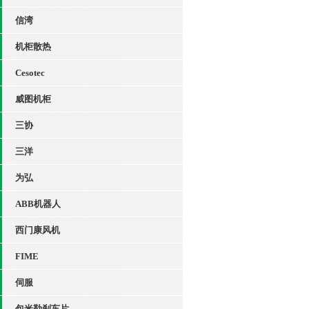
信湾
机柜散热
Cesotec
威图机柜
三协
三洋
为弘
ABB机器人
西门康风机
FIME
伺服
包米勒刹车片