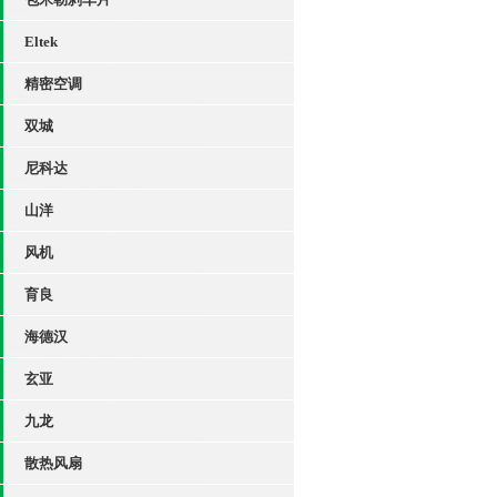
Eltek
精密空调
双城
尼科达
山洋
风机
育良
海德汉
玄亚
九龙
散热风扇