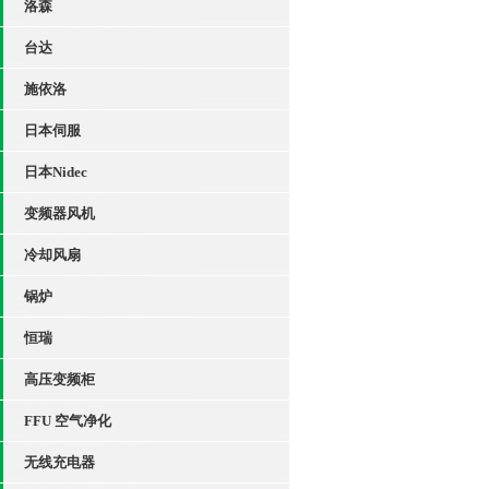
洛森
台达
施依洛
日本伺服
日本Nidec
变频器风机
冷却风扇
锅炉
恒瑞
高压变频柜
FFU 空气净化
无线充电器