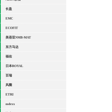
长盈
EMC
ECOFIT
美蓓亚NMB-MAT
东方马达
福佑
日本ROYAL
百瑞
风圈
ETRI
mdexx