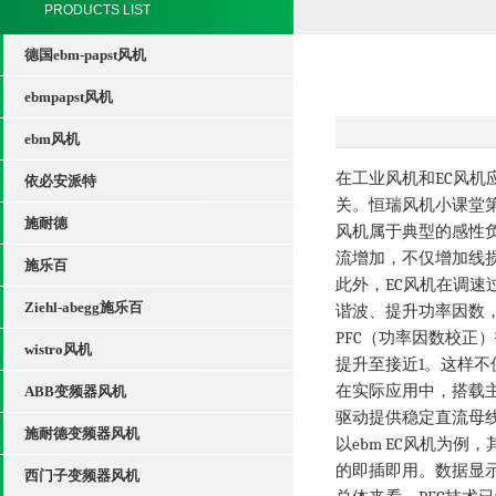
PRODUCTS LIST
德国ebm-papst风机
ebmpapst风机
ebm风机
EC
在工业风机和
风机
依必安派特
关。恒瑞风机小课堂
施耐德
风机属于典型的感性
流增加，不仅增加线
施乐百
EC
此外，
风机在调速
Ziehl-abegg施乐百
谐波、提升功率因数
PFC
（功率因数校正）
wistro风机
1
提升至接近
。这样不
在实际应用中，搭载
ABB变频器风机
驱动提供稳定直流母
施耐德变频器风机
ebm EC
以
风机为例，
的即插即用。数据显
西门子变频器风机