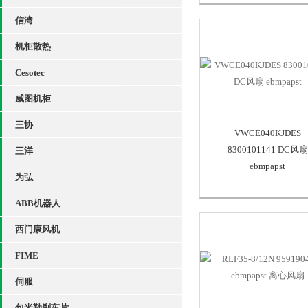
信湾
机柜散热
Cesotec
威图机柜
三协
VWCE040KJDES
8300101141 DC风扇
三洋
ebmpapst
为弘
ABB机器人
西门康风机
FIME
伺服
包米勒刹车片