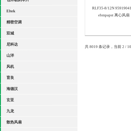
RLF35-8/12N 9591904
Eltek
ebmpapst 离心风扇
精密空调
双城
尼科达
共 8019 条记录，当前 2 / 1
山洋
风机
育良
海德汉
玄亚
九龙
散热风扇