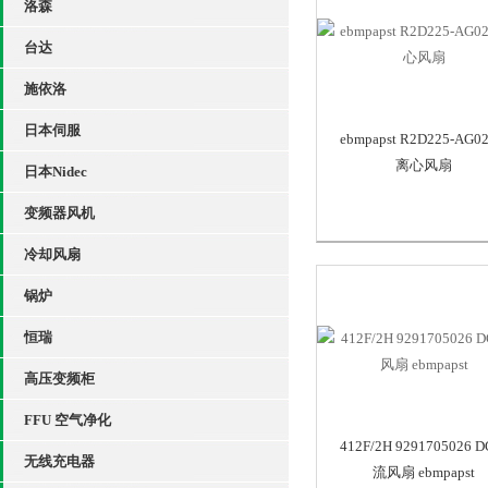
洛森
台达
施依洛
日本伺服
ebmpapst R2D225-AG02
离心风扇
日本Nidec
变频器风机
冷却风扇
锅炉
恒瑞
高压变频柜
FFU 空气净化
412F/2H 9291705026 
无线充电器
流风扇 ebmpapst