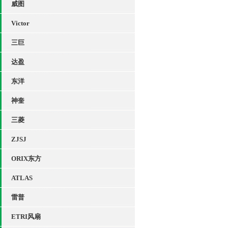
威图
Victor
三巨
达盈
东洋
神奎
三菱
ZJSJ
ORIX东方
ATLAS
雷普
ETRI风扇