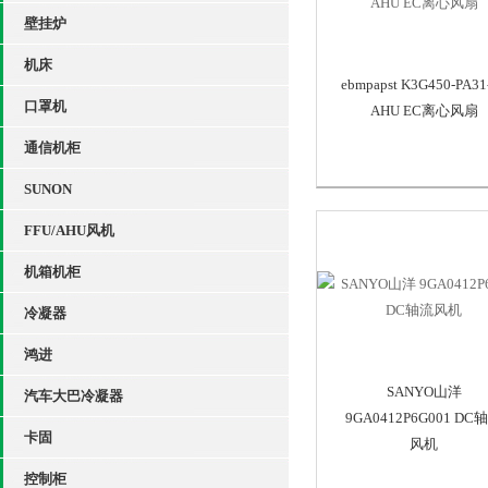
壁挂炉
机床
ebmpapst K3G450-PA31
口罩机
AHU EC离心风扇
通信机柜
SUNON
FFU/AHU风机
机箱机柜
冷凝器
鸿进
SANYO山洋
汽车大巴冷凝器
9GA0412P6G001 DC
卡固
风机
控制柜