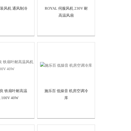
原装风机 通风制冷
ROYAL 伺服风机 230V 耐
高温风扇
育良 铁扇叶耐高温
施乐百 低燥音 机房空调冷
100V 40W
库