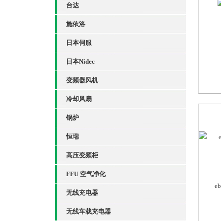
台达
施依洛
日本伺服
日本Nidec
变频器风机
冷却风扇
锅炉
恒瑞
高压变频柜
FFU 空气净化
e
无线充电器
无线车载充电器