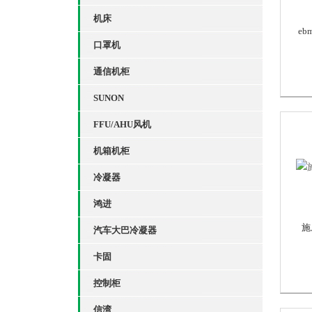
机床
eb
口罩机
通信机柜
SUNON
FFU/AHU风机
机箱机柜
冷凝器
鸿进
施
汽车大巴冷凝器
卡固
控制柜
信湾