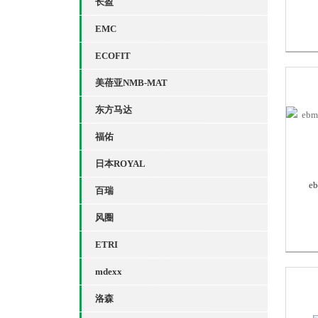
长盈
EMC
ECOFIT
美蓓亚NMB-MAT
东方马达
福佑
日本ROYAL
e
百瑞
风圈
ETRI
mdexx
洛森